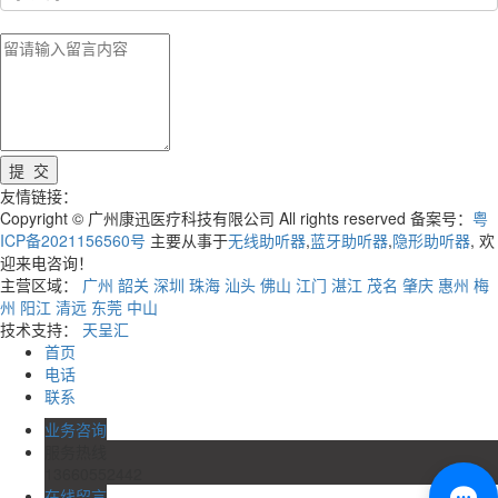
友情链接：
Copyright © 广州康迅医疗科技有限公司 All rights reserved 备案号：
粤
ICP备2021156560号
主要从事于
无线助听器
,
蓝牙助听器
,
隐形助听器
, 欢
迎来电咨询！
主营区域：
广州
韶关
深圳
珠海
汕头
佛山
江门
湛江
茂名
肇庆
惠州
梅
州
阳江
清远
东莞
中山
技术支持：
天呈汇
首页
电话
联系
业务咨询
服务热线
13660552442
在线留言